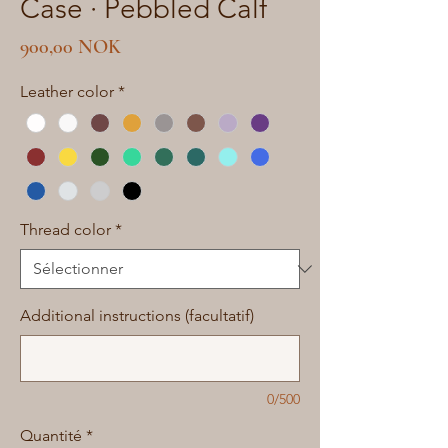
Case · Pebbled Calf
Prix
900,00 NOK
Leather color
*
Thread color
*
Additional instructions (facultatif)
0/500
Quantité
*