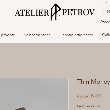
N
Acce
i prodotti
La nostra storia
Il nostro artigianato
Gall
Thin Money 
Prez
650,00 NOK
Leather color
*