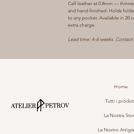
Calf leather at 0.8mm — thinner
and hand-finished. Holds folde
to any pocket. Available in 20 
extra charge.
Lead time: 4–6 weeks. Contact us
Home
Tutti i prodot
La Nostra Stor
La Nostro Artigi