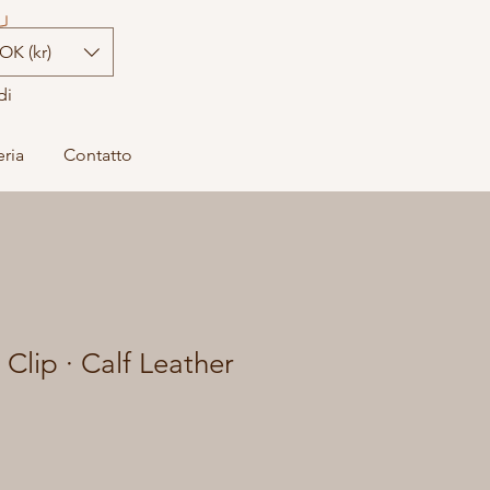
OK (kr)
di
eria
Contatto
Clip · Calf Leather
zo