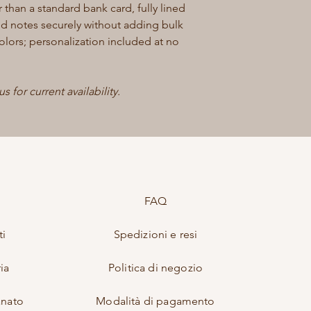
 than a standard bank card, fully lined
d notes securely without adding bulk
colors; personalization included at no
 for current availability.
FAQ
ti
Spedizioni e resi
ia
Politica di negozio
anato
Modalità di pagamento