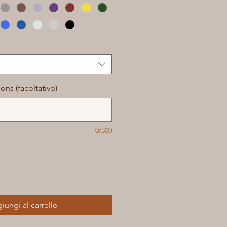
ons (facoltativo)
0/500
iungi al carrello