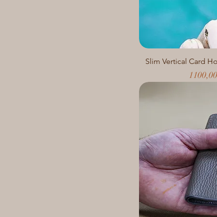
Slim Vertical Card H
Prezzo
1100,0