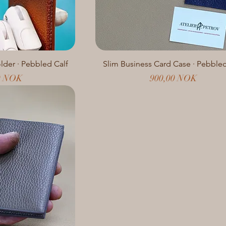
older · Pebbled Calf
Slim Business Card Case · Pebbled
Prezzo
0 NOK
900,00 NOK