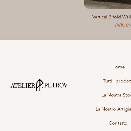
Vertical Bifold Wal
Prezzo
4800,0
Home
Tutti i prodot
La Nostra Stor
La Nostro Artigi
Contatto