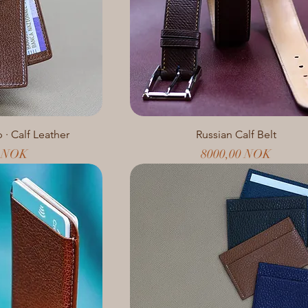
 · Calf Leather
Russian Calf Belt
Prezzo
0 NOK
8000,00 NOK