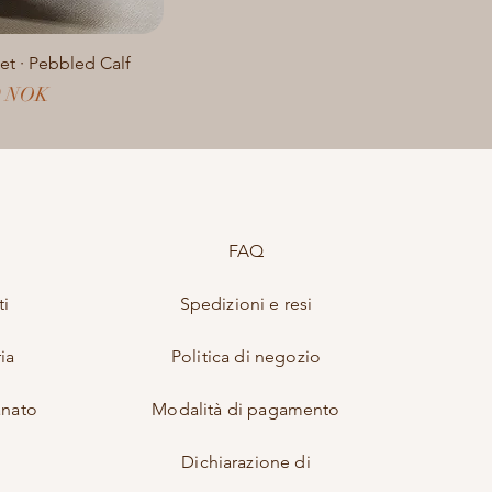
let · Pebbled Calf
0 NOK
FAQ
ti
Spedizioni e resi
ia
Politica di negozio
anato
Modalità di pagamento
Dichiarazione di