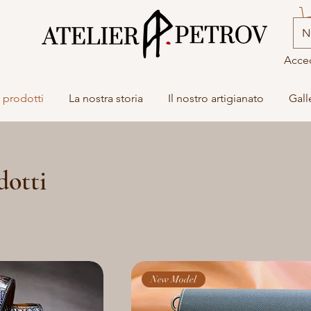
N
Acce
i prodotti
La nostra storia
Il nostro artigianato
Gall
dotti
New Model