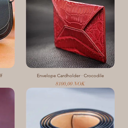
lf
Envelope Cardholder · Crocodile
Prezzo
8100,00 NOK