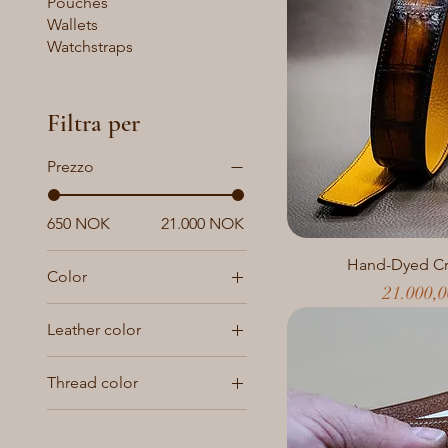
Pouches
Wallets
Watchstraps
Filtra per
Prezzo
650 NOK
21.000 NOK
Hand-Dyed Cr
Color
Prezzo
21.000,
Leather color
Thread color
Contrasting color
Define your own (in the