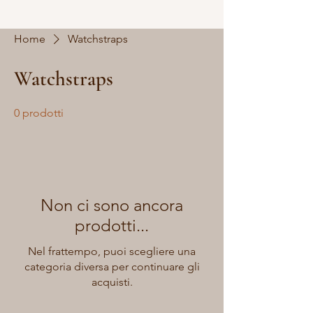
Home
Watchstraps
Watchstraps
0 prodotti
Non ci sono ancora
prodotti...
Nel frattempo, puoi scegliere una
categoria diversa per continuare gli
acquisti.