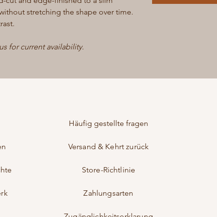
d-cut and edge-finished to a slim
 without stretching the shape over time.
rast.
 for current availability.
Häufig gestellte fragen
en
Versand & Kehrt zurück
chte
Store-Richtlinie
rk
Zahlungsarten
Zugänglichkeitserklarung