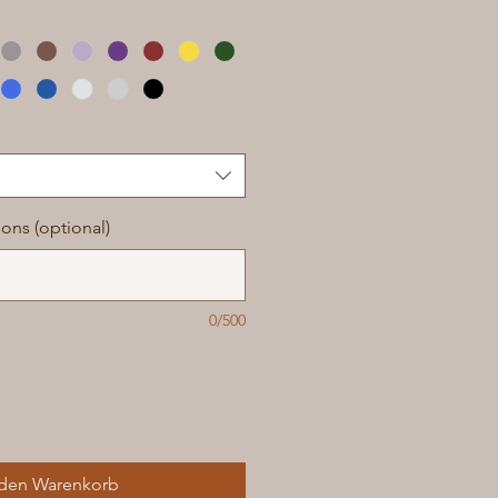
ions (optional)
0/500
 den Warenkorb