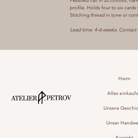
Pebbled calf in 20 colours, han
profile. Holds four to six cards
Stitching thread in tone or cont
Lead time: 4–6 weeks. Contact us
Heim
Alles einkauf
Unsere Geschi
Unser Handwe
Kontakt