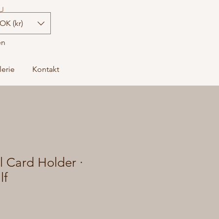
OK (kr)
en
lerie
Kontakt
al Card Holder ·
lf
is