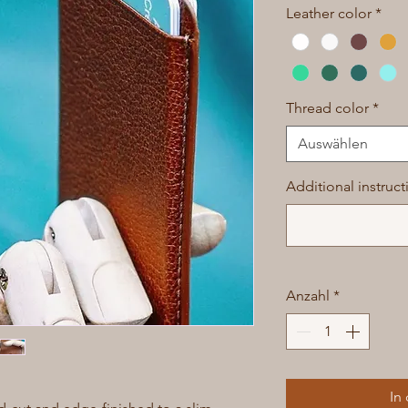
Leather color
*
Thread color
*
Auswählen
Additional instruct
Anzahl
*
In