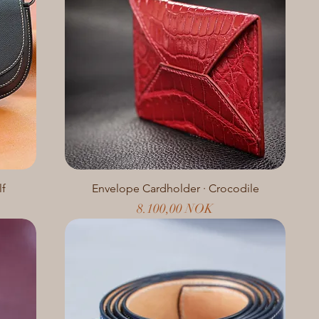
lf
Envelope Cardholder · Crocodile
Preis
8.100,00 NOK