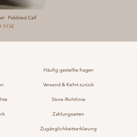
let · Pebbled Calf
00 NOK
Häufig gestellte fragen
en
Versand & Kehrt zurück
chte
Store-Richtlinie
rk
Zahlungsarten
Zugänglichkeitserklarung