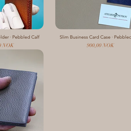
older · Pebbled Calf
Slim Business Card Case · Pebbled
Preis
00 NOK
900,00 NOK