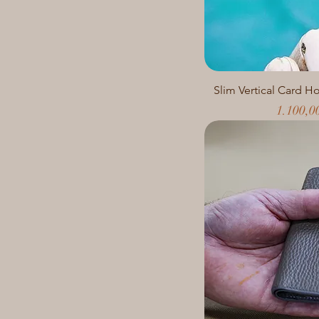
Slim Vertical Card H
Preis
1.100,