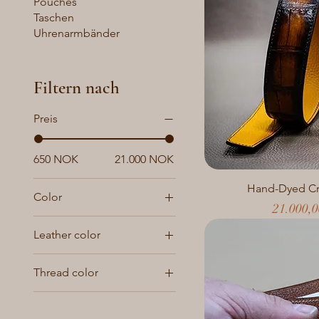
Pouches
Taschen
Uhrenarmbänder
Filtern nach
Preis
650 NOK
21.000 NOK
Hand-Dyed Cr
Color
Preis
21.000,
Leather color
Thread color
Contrasting color
Define your own (in the