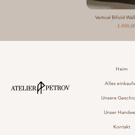
Vertical Bifold Wal
Preis
4.800,
Heim
Alles einkauf
Unsere Geschi
Unser Handwe
Kontakt